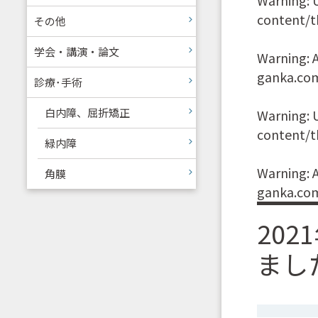
content/t
その他
学会・講演・論文
Warning
:
ganka.co
診療･手術
白内障、屈折矯正
Warning
:
content/t
緑内障
Warning
:
角膜
ganka.co
20
まし