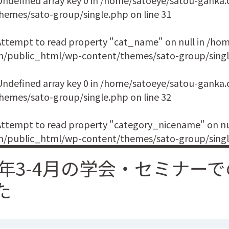
hemes/sato-group/single.php
on line
31
 Attempt to read property "cat_name" on null in
/hom
m/public_html/wp-content/themes/sato-group/sing
 Undefined array key 0 in
/home/satoeye/satou-ganka
hemes/sato-group/single.php
on line
32
 Attempt to read property "category_nicename" on nu
m/public_html/wp-content/themes/sato-group/sing
21年3-4月の学会・セミナー
た