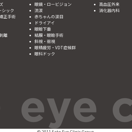
ズ
眼鏡・ロービジョン
高血圧外来
レーシック
流涙
消化器内科
矯正手術
赤ちゃんの涙目
ドライアイ
眼瞼下垂
剥離
結膜・眼瞼手術
斜視・弱視
眼精疲労・VDT症候群
眼科ドック
© 2011 Sato Eye Clinic Group.