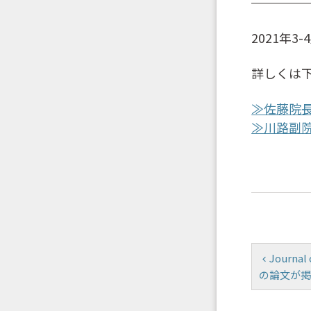
2021年
詳しくは
≫佐藤院
≫川路副
Journa
の論文が