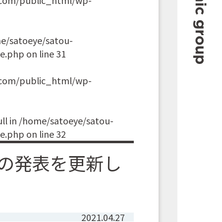
e/satoeye/satou-
le.php
on line
31
.com/public_html/wp-
ll in
/home/satoeye/satou-
le.php
on line
32
での発表を更新し
2021.04.27