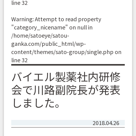
line
32
Warning
: Attempt to read property
"category_nicename" on null in
/home/satoeye/satou-
ganka.com/public_html/wp-
content/themes/sato-group/single.php
on
line
32
バイエル製薬社内研修
会で川路副院長が発表
しました。
2018.04.26